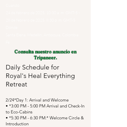
Cuando
24 de febrero de 2025, 10:30 a. m. GMT-5 -
28 de febrero de 2025, 8:30 p. m. GMT-5
Dónde
Santa Elena, Medellín, Antioquia, Colombia
Fe
Consulta nuestro anuncio en
Tripaneer.
Daily Schedule for
Royal's Heal Everything
Retreat
2/24*Day 1: Arrival and Welcome
•⁠ ⁠*3:00 PM - 5:00 PM Arrival and Check-In
to Eco-Cabins
•⁠ ⁠*5:30 PM - 6:30 PM:* Welcome Circle &
Introduction