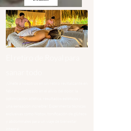
El retiro de Royal para
sanar todo
¡Únete a nosotros en un retiro revitalizante en
febrero, enfocado en el alivio del dolor, la
optimización atlética, resultados estéticos y
una sensación increíble! Experimenta técnicas
exclusivas como Notox, tonificación de glúteos
y abdominales para un viaje de bienestar
integral.