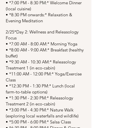
•⁠ ⁠*7:00 PM - 8:30 PM:* Welcome Dinner
(local cuisine)
•⁠ ⁠*8:30 PM onwards:* Relaxation &
Evening Meditation
2/25*Day 2: Wellness and Releasology
Focus
•⁠ ⁠*7:00 AM - 8:00 AM:* Morning Yoga
•⁠ ⁠*8:00 AM - 9:00 AM:* Breakfast (healthy
buffet)
•⁠ ⁠*9:30 AM - 10:30 AM:* Releasology
Treatment 1 (in eco-cabin)
•⁠ ⁠*11:00 AM - 12:00 PM:* Yoga/Exercise
Class
•⁠ ⁠*12:30 PM - 1:30 PM:* Lunch (local
farm-to-table options)
•⁠ ⁠*1:30 PM - 2:30 PM:* Releasology
Treatment 2 (in eco-cabin)
•⁠ ⁠*3:00 PM - 4:30 PM:* Nature Walk
(exploring local waterfalls and wildlife)
•⁠ ⁠*5:00 PM - 6:00 PM:* Salsa Class
•⁠ ⁠*6:30 PM - 8:00 PM:* Dinner & Group