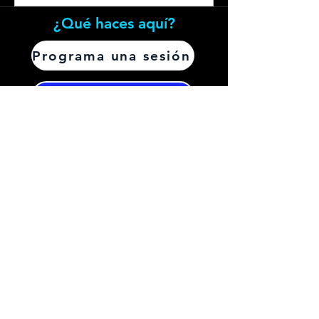
¿Qué haces aquí?
Programa una sesión
Aprende sobre Releaselogy.
Seleccione
inglés
o
español
:
Buscar en el sitio:
Preferimos Zelle o Venmo.
Utilice nuestro número
de teléfono
(408-656-7970)
para contactar con
Releasology LLC.
Síganos: