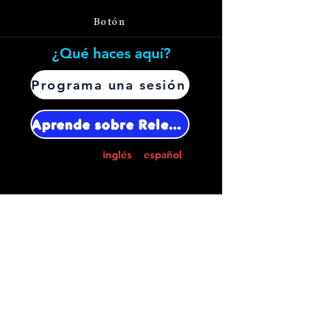
Botón
¿Qué haces aquí?
Programa una sesión
Aprende sobre Releaselogy.
Seleccione
inglés
o
español
:
Buscar en el sitio:
Preferimos Zelle o Venmo.
Utilice nuestro número
de teléfono
(408-656-7970)
para contactar con
Releasology LLC.