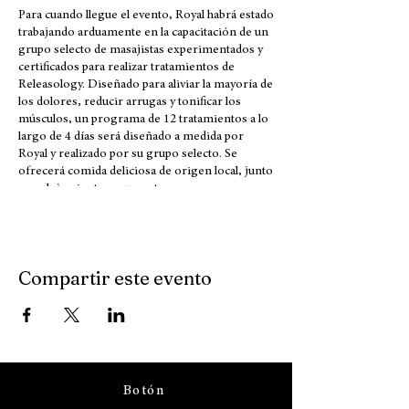
Para cuando llegue el evento, Royal habrá estado
trabajando arduamente en la capacitación de un
grupo selecto de masajistas experimentados y
certificados para realizar tratamientos de
Releasology. Diseñado para aliviar la mayoría de
los dolores, reducir arrugas y tonificar los
músculos, un programa de 12 tratamientos a lo
largo de 4 días será diseñado a medida por
Royal y realizado por su grupo selecto. Se
ofrecerá comida deliciosa de origen local, junto
con alojamiento en un entorno
verdaderamente inspirador, rodeado de la
naturaleza en el entorno montañoso andino, un
lugar donde la naturaleza se eleva a un nivel
superior y la sanación es la prioridad.
Compartir este evento
Botón