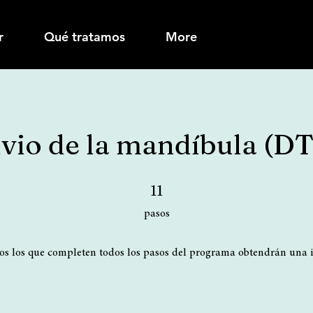
r
Qué tratamos
More
ivio de la mandíbula (D
11 pasos
11
pasos
os los que completen todos los pasos del programa obtendrán una i