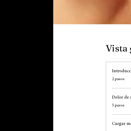
Vista
Introducc
.
2 pasos
Dolor d
.
5 pasos
Cargar m