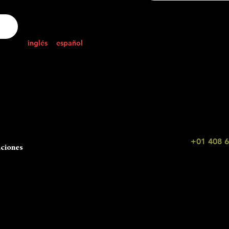
Síganos
Seleccione
inglés
o
español
:
Ministerio del Int
 nuestro número de
 contactar con
107 Oak Rim Ct 16, Lo
.
Llamar o enviar mensaj
+01 408 
WhatsApp:
aciones