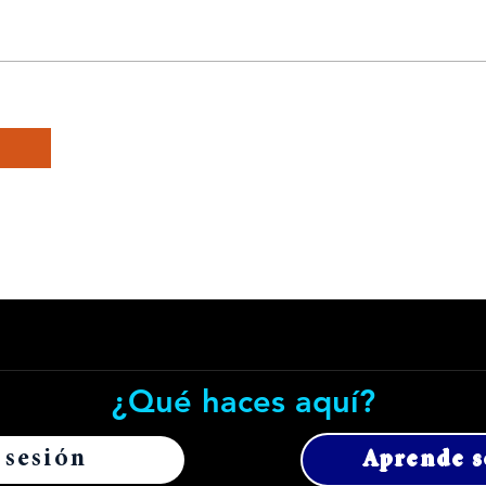
e
¿Qué haces aquí?
 sesión
Aprende s