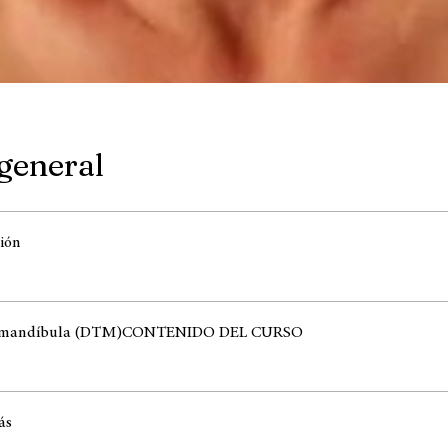
 general
ión
e mandíbula (DTM)CONTENIDO DEL CURSO
ás