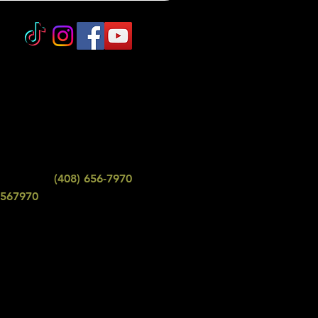
:
erior - Los Gatos
s Gatos, CA 95032
(408) 656-7970
e de texto:
6567970