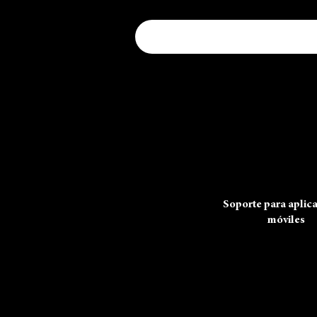
Buscar en el sitio:
Preferimos Zelle o Venmo.
Utilice
teléfono (408-656-7970)
para
Releasology LLC
Soporte para aplic
móviles