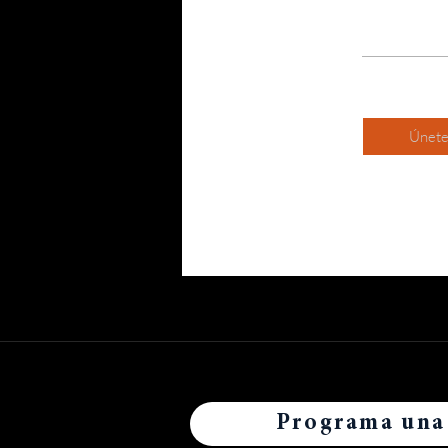
Únet
Programa una