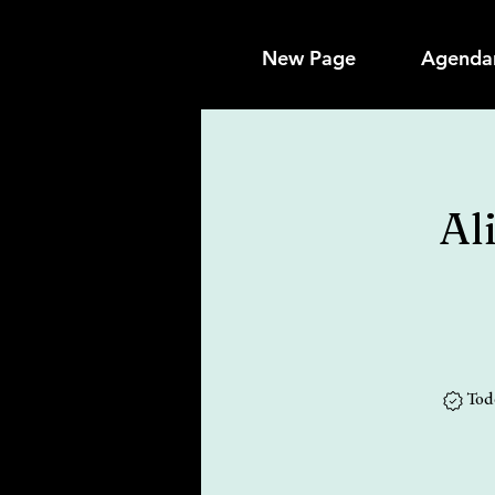
New Page
Agenda
Al
Tod