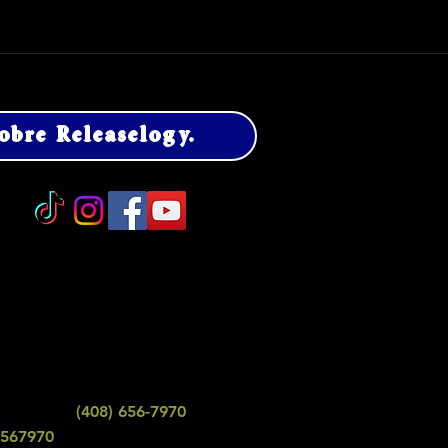
obre Releaselogy.
:
erior - Los Gatos
s Gatos, CA 95032
(408) 656-7970
e de texto:
6567970