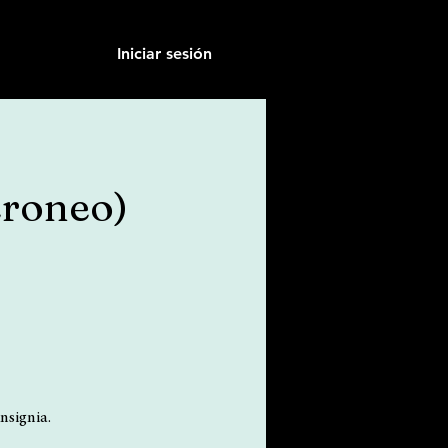
Iniciar sesión
peroneo)
nsignia.