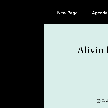
New Page
Agenda
Alivio 
Tod