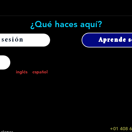
¿Qué haces aquí?
 sesión
Aprende s
Síganos
Seleccione
inglés
o
español
:
Ministerio del Int
 nuestro número de
 contactar con
107 Oak Rim Ct 16, Lo
.
Llamar o enviar mensaj
+01 408 
WhatsApp: